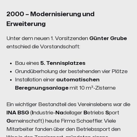
2000 – Modernisierung und
Erweiterung
Unter dem neuen 1. Vorsitzenden
Günter Grube
entschied die Vorstandschaft:
Bau eines
5. Tennisplatzes
Grundüberholung der bestehenden vier Plätze
Installation einer
automatischen
Beregnungsanlage
mit 10 m³-Zisterne
Ein wichtiger Bestandteil des Vereinslebens war die
INA BSG
(
I
ndustrie-
Na
dellager
B
etriebs
S
port
G
emeinschaft) heute Firma Schaeffler. Viele
Mitarbeiter fanden über den Betriebssport den